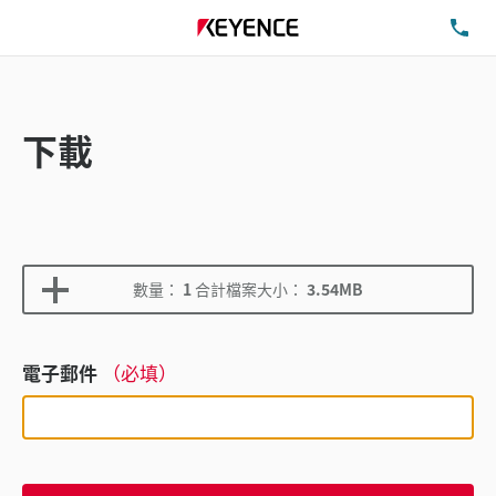
洽
下載
數量：
1
合計檔案大小：
3.54MB
電子郵件
（必填）