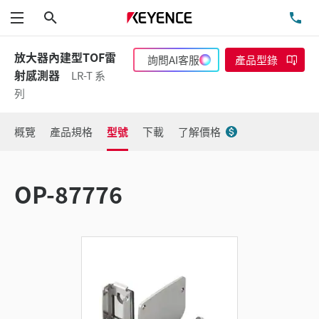
搜尋
洽
功能表
放大器內建型TOF雷
詢問AI客服
產品型錄
射感測器
LR-T 系
列
概覽
產品規格
型號
下載
了解價格
OP-87776