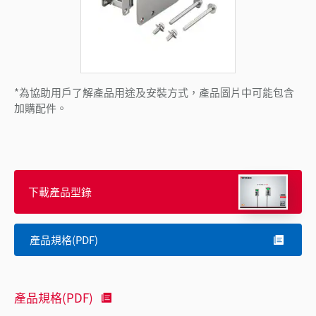
*為協助用戶了解產品用途及安裝方式，產品圖片中可能包含
加購配件。
下載產品型錄
產品規格(PDF)
產品規格(PDF)