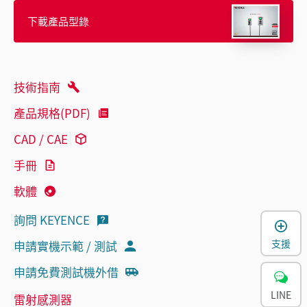
下載產品型錄
技術指南
產品規格(PDF)
CAD / CAE
手冊
軟體
詢問 KEYENCE
支援
申請實機示範 / 測試
申請免費測試機外借
LINE
雷射感測器