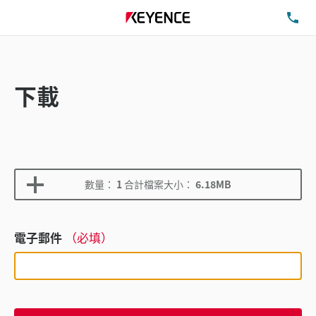
洽
下載
數量：
1
合計檔案大小：
6.18MB
電子郵件
（必填）