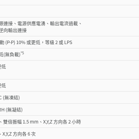
源連接、電源供應電湧、輸出電流過載、
逆向輸出連接
動 (P-P) 10% 或更低，等級 2 或 LPS
*5
更低(無負載)
更低
更低
 °C (無凍結)
 RH (無凝結)
Hz、雙倍振幅 1.5 mm、X,Y,Z 方向各 2 小時
、X,Y,Z 方向各 6 次