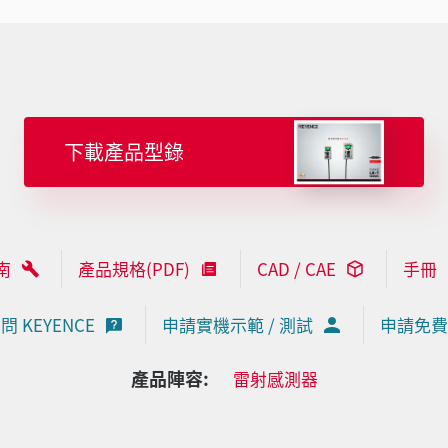
下載產品型錄
南
產品規格(PDF)
CAD / CAE
手冊
問 KEYENCE
申請實機示範 / 測試
申請免費
產品陣容:
雷射感測器