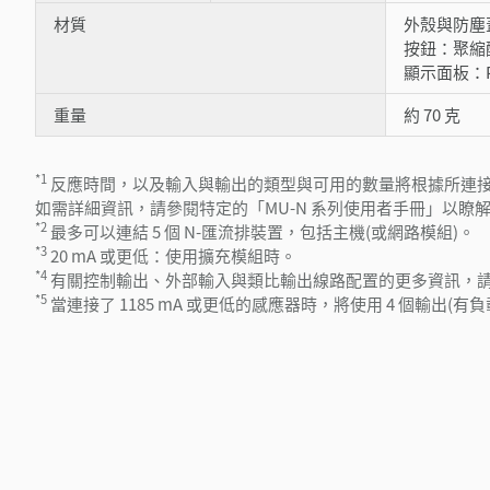
材質
外殼與防塵
按鈕：聚縮
顯示面板：P
重量
約 70 克
*1
反應時間，以及輸入與輸出的類型與可用的數量將根據所連
如需詳細資訊，請參閱特定的「MU-N 系列使用者手冊」以瞭
*2
最多可以連結 5 個 N-匯流排裝置，包括主機(或網路模組)。
*3
20 mA 或更低：使用擴充模組時。
*4
有關控制輸出、外部輸入與類比輸出線路配置的更多資訊，請參
*5
當連接了 1185 mA 或更低的感應器時，將使用 4 個輸出(