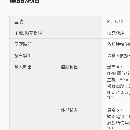
型號
MU-N12
主機/擴充模組
擴充模組
反應時間
依所連接的
擴充模組
最多 4 個
輸入輸出
控制輸出
最高 4，
NPN 開放
主機：50 m
殘餘電壓：2
N.O./N.C.
*1
*4
外部輸入
最高 5，
短路電流：N
針對所使用的
*1
*4