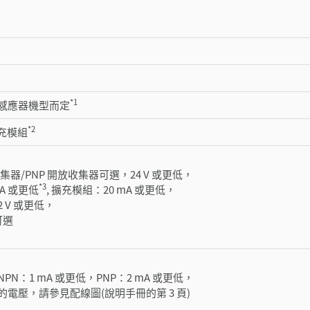
*1
感應器機型而定
*2
擴充模組
收集器/PNP 開放收集器可選，24 V 或更低，
*3
A 或更低
, 擴充模組：20 mA 或更低，
 V 或更低，
 可選
PN：1 mA 或更低，PNP：2 mA 或更低，
電壓，請參見配線圖(說明手冊的第 3 頁)