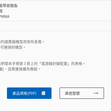
蓋聚碳酸脂
醛
MMA
接的感應器機型而有所差異。
解可連接的機型。
閱本手冊第 3 頁上的「電源線針腳配置」的表格。
有負載)，且將連接擴充模組。
產品規格(PDF)
其他型號