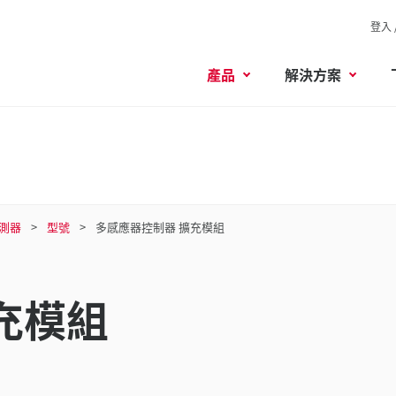
登入 
產品
解決方案
測器
型號
多感應器控制器 擴充模組
充模組