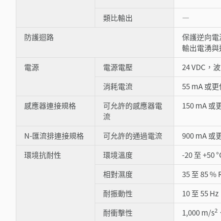
類比輸出
―
防護迴路
保護逆向電
輸出電湧與
電源
電源電壓
24 VDC，波
消耗電流
55 mA 或
感應器連接規格
可允許的感應器電
150 mA 或
流
N-匯流排連接規格
可允許的通過電流
900 mA 或
環境抗耐性
環境溫度
-20 至 +50
相對濕度
35 至 85 %
耐振動性
10 至 55 
2
耐衝擊性
1,000 m/s