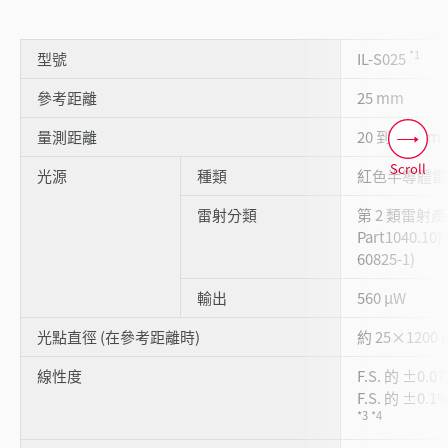
*1
型號
IL-S025
參考距離
25 mm
量測距離
20 到 30 mm
Scroll
光源
種類
紅色半導體雷射 
雷射分類
第 2 類雷射產品
Part1040.10)
60825-1)
輸出
560 μW
光點直徑 (在參考距離時)
約 25×1200 
線性度
F.S. 的 ±0.0
F.S. 的 ±0.1
*3
*4