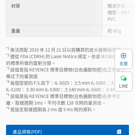
材質
機身外殼：PB
襯墊：NBR
PVC
重量
約 60 g
*1
無法搭配 2010 年 12 月 21 日以前購買的放大器模組使用
*2
遵從 FDA (CDRH) 的 Laser Notice 規定，依據 IEC60825-1
的標準所做的雷射分類。
支援
*3
該值是指 KEYENCE 標準目標物(白色擴散物體)在正常量測
模式下的量測值
*4
每個型號的 F.S.如下：IL-S025：±5 mm IL-S065：±10 mm
LINE
IL-S100：±30 mm IL-S300：±140 mm IL-S600：±400 mm
*5
該值是指 KEYENCE 標準目標物(白色擴散物體)在參考距
離，取樣週期 1ms，平均次數 128 次時的量測值。
*6
是設定取樣週期為 2 ms 或 5 ms 時的資料。
產品規格(PDF)