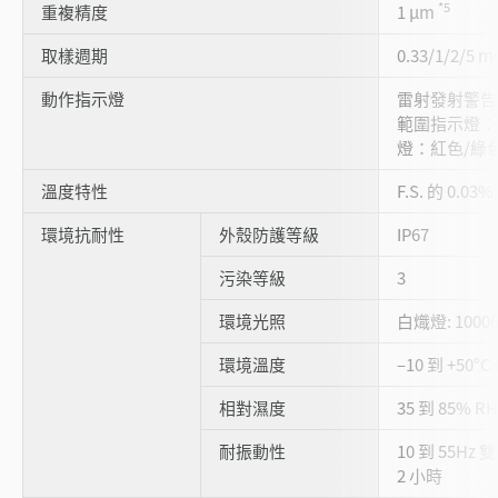
*5
重複精度
1 μm
取樣週期
0.33/1/2/5 
動作指示燈
雷射發射警告
範圍指示燈：
燈：紅色/綠色
溫度特性
F.S. 的 0.03%
環境抗耐性
外殼防護等級
IP67
污染等級
3
環境光照
白熾燈: 10000
環境溫度
–10 到 +50
相對濕度
35 到 85% R
耐振動性
10 到 55Hz
2 小時