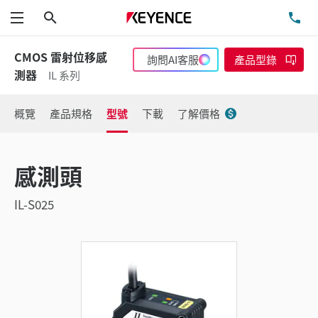
搜尋
洽
功能表
CMOS 雷射位移感
詢問AI客服
產品型錄
測器
IL 系列
概覽
產品規格
型號
下載
了解價格
感測頭
IL-S025