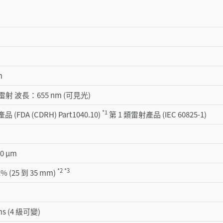
m
射 波長：655 nm (可見光)
*1
 (FDA (CDRH) Part1040.10)
第 1 類雷射產品 (IEC 60825-1)
50 μm
*2
*3
1% (25 到 35 mm)
5ms (4 級可變)