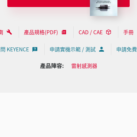
南
產品規格(PDF)
CAD / CAE
手冊
問 KEYENCE
申請實機示範 / 測試
申請免費
產品陣容:
雷射感測器