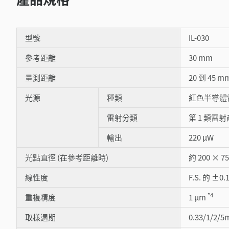
型號
IL-030
參考距離
30 mm
量測距離
20 到 45 m
光源
種類
紅色半導體雷
雷射分類
第 1 類雷射產品
輸出
220 µW
光點直徑 (在參考距離時)
約 200 × 7
線性度
F.S. 的 ±0.
*4
重複精度
1 μm
取樣週期
0.33/1/2/