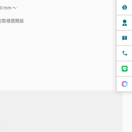
00 mm ～
 時的取樣週期設