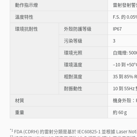
動作指示燈
雷射發射警告
溫度特性
F.S. 的 0.0
環境抗耐性
外殼防護等級
IP67
污染等級
3
環境光照
白熾燈: 5000
環境溫度
–10 到 +5
相對濕度
35 到 85% 
耐振動性
10 到 55H
材質
機身外殼：P
重量
約 60 g
*1
FDA (CDRH) 的雷射分類是基於 IEC60825-1 並根據 Laser 
*2