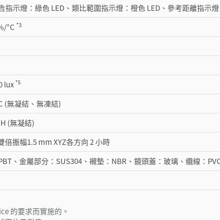
指示燈：綠色 LED、類比範圍指示燈：橙色 LED、參考距離指示燈：
*3
5%/°C
*5
 lux
0°C (無凝結、無凍結)
RH (無凝結)
z 雙倍振幅1.5 mm XYZ各方向 2 小時
BT、金屬部分：SUS304、襯墊：NBR、鏡頭蓋：玻璃、纜線：PV
Notice 的要求而實施的。