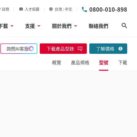
0800-010-898
/ 註冊
人才招募
台灣
中文
下載
支援
關於我們
聯絡我們
搜尋
詢問AI客服
下載產品型錄
了解價格
概覽
產品規格
型號
下載