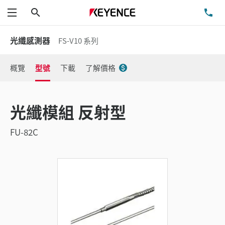
搜尋
洽
功能表
光纖感測器
FS-V10 系列
概覽
型號
下載
了解價格
光纖模組 反射型
FU-82C