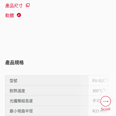
產品尺寸
軟體
產品規格
*1
型號
FU-82C
*2
耐熱溫度
300°C
光纖模組長度
不可1m切割
Scroll
最小彎曲半徑
R25 mm