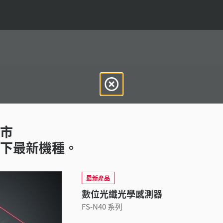
技術指南
產品規格(PDF)
CAD / CAE
市
提供支援:
詢問 KEYENCE
下最新機種。
產品陣容:
光纖感測器
最新產品
數位光纖光學感測器
FS-N40 系列