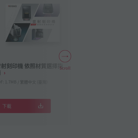
雷射刻印機 依照材質選擇指
數位顯微鏡 18
Scroll
南
用途案例集
DF: 1.7MB / 繁體中文 (臺灣)
PDF: 2.11MB / 繁體中
下載
下載