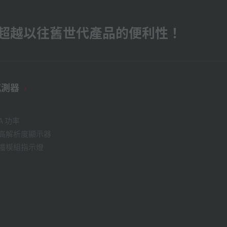
超越以往舊世代產品的便利性！
感測器
A 功率
高解析度顯示器
纖模組指示燈