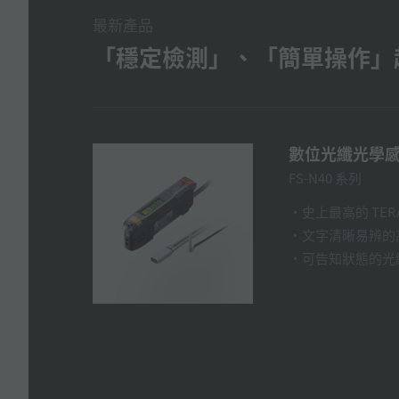
最新產品
「穩定檢測」、「簡單操作」
數位光纖光學
FS-N40 系列
史上最高的 TER
文字清晰易辨的
可告知狀態的光