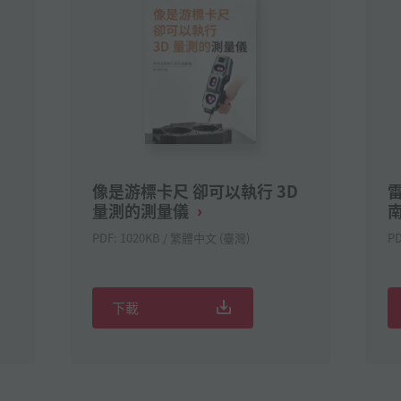
像是游標卡尺 卻可以執行 3D
量測的測量儀
PDF: 1020KB / 繁體中文 (臺灣)
P
下載