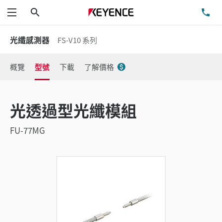
搜尋
洽
功能表
光纖感測器
FS-V10 系列
概覽
型號
下載
了解價格
光透過型光纖模組
FU-77MG