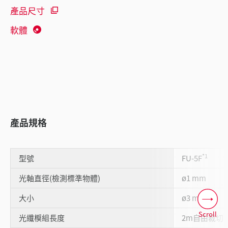
產品尺寸
軟體
產品規格
*1
型號
FU-5F
光軸直徑(檢測標準物體)
ø1 mm
大小
ø3 mm
Scroll
光纖模組長度
2m自由裁切