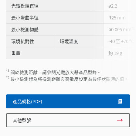
光纖模組直徑
ø2.2
最小彎曲半徑
R25 mm
*2
最小檢測物體
ø0.005 mm
環境抗耐性
環境溫度
-40 至 +70 °C
重量
約 19 g
*1
關於檢測距離，請參閱光纖放大器產品型錄。
*2
最小檢測體為將檢測距離與靈敏度設定為最佳狀態時的值。
產品規格(PDF)
其他型號