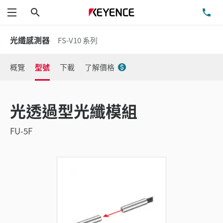
搜尋
洽
功能表
光纖感測器
FS-V10 系列
概覽
型號
下載
了解價格
光透過型光纖模組
FU-5F