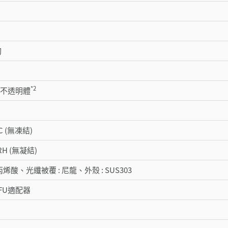
切
*2
mm 不透明體
 °C (無凍結)
 RH (無凝結)
丙烯酸、光纖被覆 : 尼龍、外殼 : SUS303
FU適配器