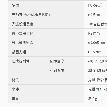
*1
型號
FU-59U
光軸直徑(檢測標準物體)
ø0.5 mm
光纖模組長度
1m自由裁
最小彎曲半徑
R2 mm
最小檢測物體
ø0.005 
緊固力矩
0.15 Nm
環境抗耐性
環境溫度
-40 至 +50
相對濕度
35 至 85 %
材質
光纖裸線 : 
附件
光纖切刀、
重量
約 4 g