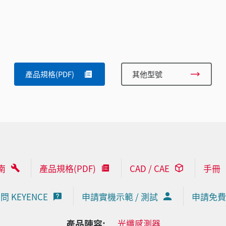
產品規格(PDF)
其他型號
南
產品規格(PDF)
CAD / CAE
手冊
問 KEYENCE
申請實機示範 / 測試
申請免費
產品陣容:
光纖感測器