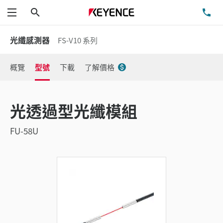
搜尋
洽
功能表
光纖感測器
FS-V10 系列
概覽
型號
下載
了解價格
光透過型光纖模組
FU-58U