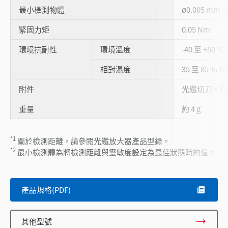
最小檢測物體
ø0.005 mm
緊固力矩
0.05 Nm
環境抗耐性
環境溫度
-40 至 +50 °
相對濕度
35 至 85 % 
附件
光纖切刀、F
重量
約 4 g
*1
關於檢測距離，請參閱光纖放大器產品型錄。
*2
最小檢測體為將檢測距離與靈敏度設定為最佳狀態時的值。
產品規格(PDF)
其他型號