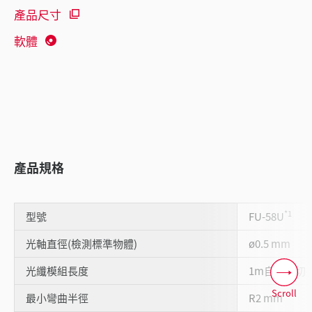
產品尺寸
軟體
產品規格
*1
型號
FU-58U
光軸直徑(檢測標準物體)
ø0.5 mm
光纖模組長度
1m自由裁切
Scroll
最小彎曲半徑
R2 mm