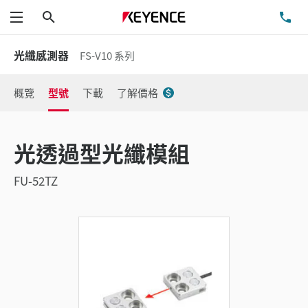
搜尋
洽
功能表
光纖感測器
FS-V10 系列
概覽
型號
下載
了解價格
光透過型光纖模組
FU-52TZ