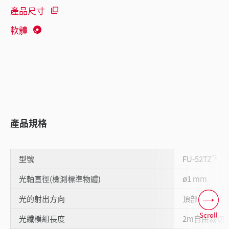
產品尺寸
軟體
產品規格
*1
型號
FU-52TZ
光軸直徑(檢測標準物體)
ø1 mm
光的射出方向
頂部
Scroll
光纖模組長度
2m自由裁切