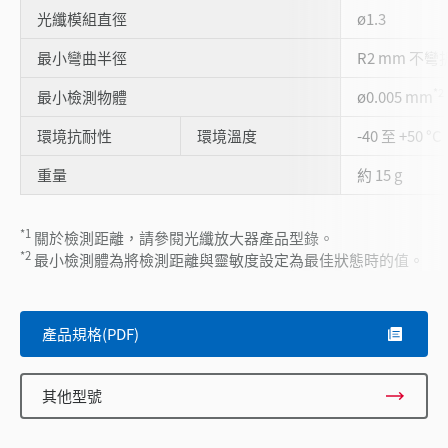
光纖模組直徑
ø1.3
最小彎曲半徑
R2 mm 不彎
*2
最小檢測物體
ø0.005 mm
環境抗耐性
環境溫度
-40 至 +50 °C
重量
約 15 g
*1
關於檢測距離，請參閱光纖放大器產品型錄。
*2
最小檢測體為將檢測距離與靈敏度設定為最佳狀態時的值。
產品規格(PDF)
其他型號