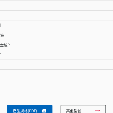
割
彎曲
*2
m 金線
C
產品規格(PDF)
其他型號