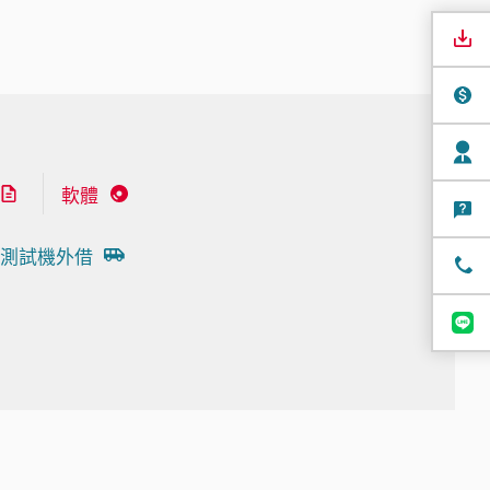
軟體
測試機外借