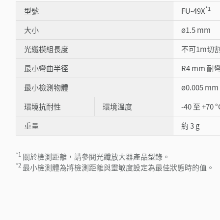
*1
型號
FU-49X
大小
ø1.5 mm
光纖模組長度
不可1m切
最小彎曲半徑
R4 mm 耐
最小檢測物體
ø0.005 m
環境抗耐性
環境溫度
-40 至 +70 °
重量
約 3 g
*1
關於檢測距離，請參閱光纖放大器產品型錄。
*2
最小檢測體為將檢測距離與靈敏度設定為最佳狀態時的值。