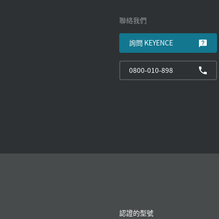
聯絡我們
詢問 KEYENCE
0800-010-898
認證的型號