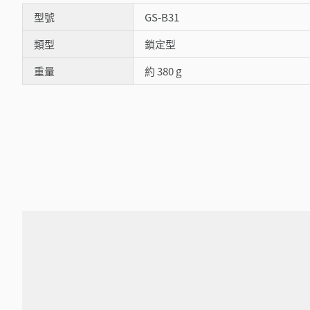
型號
GS-B31
類型
鎖定型
重量
約 380 g