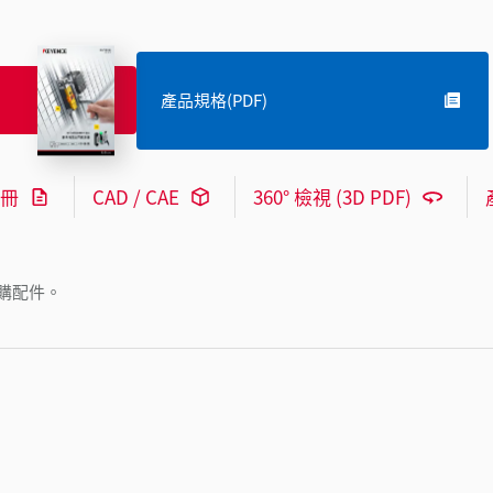
產品規格(PDF)
冊
CAD / CAE
360° 檢視 (3D PDF)
購配件。