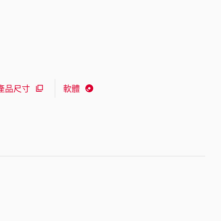
產品尺寸
軟體