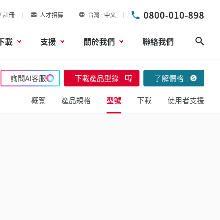
0800-010-898
/ 註冊
人才招募
台灣
中文
下載
支援
關於我們
聯絡我們
搜尋
詢問AI客服
下載產品型錄
了解價格
概覽
產品規格
型號
下載
使用者支援