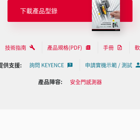
下載產品型錄
技術指南
產品規格(PDF)
手冊
軟
提供支援:
詢問 KEYENCE
申請實機示範 / 測試
產品陣容:
安全門感測器