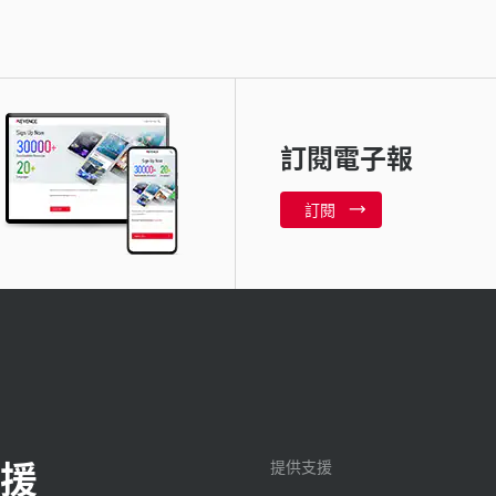
訂閱電子報
訂閱
援
提供支援