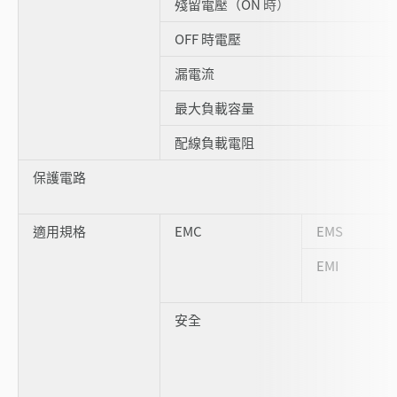
殘留電壓（ON 時）
OFF 時電壓
漏電流
最大負載容量
配線負載電阻
保護電路
適用規格
EMC
EMS
EMI
安全