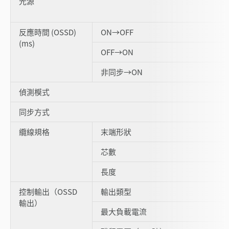
光源
反應時間 (OSSD)
ON→OFF
(ms)
OFF→ON
非同步→ON
偵測模式
同步方式
纜線規格
末端形狀
芯數
長度
控制輸出（OSSD
輸出類型
輸出）
最大負載電流