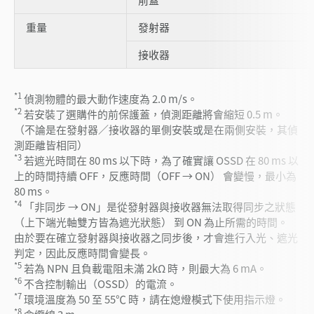
重量
發射器
接收器
*1
偵測物體的最大動作速度為 2.0 m/s。
*2
若安裝了選購件的前保護蓋，偵測距離將會縮短 0.5 m。
（不論是在發射器／接收器的單側安裝或是在兩側安裝，其偵
測距離皆相同）
*3
若遮光時間在 80 ms 以下時，為了確實讓 OSSD 在 80 ms 以
上的時間持續 OFF，反應時間（OFF → ON） 會變慢，最小為
80 ms。
*4
「非同步 → ON」是從發射器與接收器無法取得同步之狀態
（上下端光軸雙方皆為遮光狀態） 到 ON 為止所需的時間。
由於要在確立發射器與接收器之同步後，才會進行入光、遮光
判定，因此反應時間會變長。
*5
若為 NPN 且負載電阻未滿 2kΩ 時，則最大為 6 mA。
*6
不含控制輸出（OSSD）的電流。
*7
環境溫度為 50 至 55℃ 時，請在熄燈模式下使用指示燈。
*8