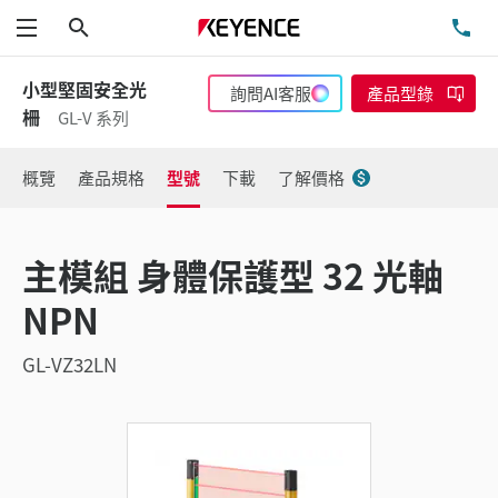
搜尋
洽
功能表
小型堅固安全光
詢問AI客服
產品型錄
柵
GL-V 系列
概覽
產品規格
型號
下載
了解價格
主模組 身體保護型 32 光軸
NPN
GL-VZ32LN