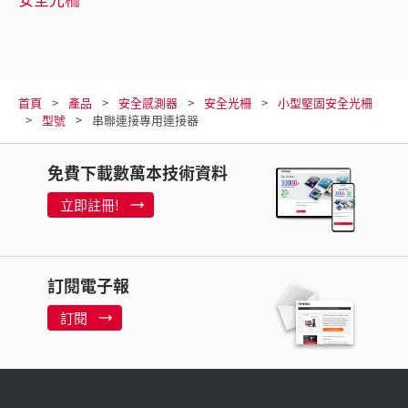
首頁
產品
安全感測器
安全光柵
小型堅固安全光柵
型號
串聯連接專用連接器
免費下載數萬本技術資料
立即註冊!
訂閱電子報
訂閱