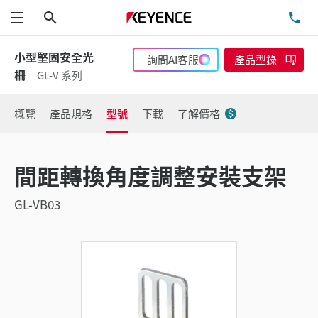
搜尋
洽
功能表
小型堅固安全光
詢問AI客服
產品型錄
柵
GL-V 系列
概覽
產品規格
型號
下載
了解價格
間距轉換角度調整安裝支架
GL-VB03