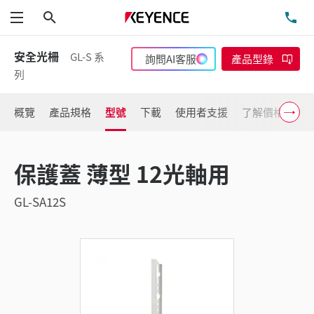
搜尋
洽
功能表
安全光柵
GL-S 系
詢問AI客服
產品型錄
列
概覽
產品規格
型號
下載
使用者支援
了解價格
保護蓋 薄型 12光軸用
GL-SA12S