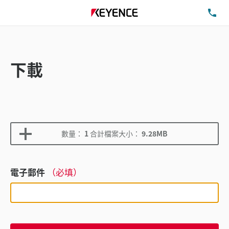
洽
下載
數量：
1
合計檔案大小：
9.28MB
電子郵件
（必填）