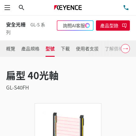
搜尋
洽
功能表
安全光柵
GL-S 系
詢問AI客服
產品型錄
列
概覽
產品規格
型號
下載
使用者支援
了解價格
扁型 40光軸
GL-S40FH