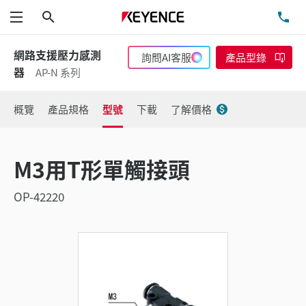
搜尋
洽
功能表
網路支援壓力感測
詢問AI客服
產品型錄
器
AP-N 系列
概覽
產品規格
型號
下載
了解價格
M3用T形單觸接頭
OP-42220