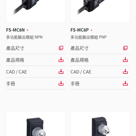
FS-MC8N
FS-MC8P
多功能輸出模組 NPN
多功能輸出模組 PNP
產品尺寸
產品尺寸
產品規格
產品規格
CAD / CAE
CAD / CAE
手冊
手冊