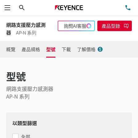
搜尋
洽
功能表
網路支援壓力感測
詢問AI客服
產品型錄
器
AP-N 系列
概覽
產品規格
型號
下載
了解價格
型號
網路支援壓力感測器
AP-N 系列
以類型篩選
全部