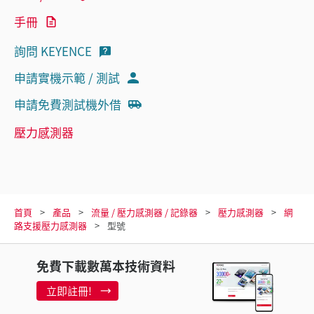
手冊
詢問 KEYENCE
申請實機示範 / 測試
申請免費測試機外借
壓力感測器
首頁
產品
流量 / 壓力感測器 / 記錄器
壓力感測器
網
路支援壓力感測器
型號
免費下載數萬本技術資料
立即註冊!