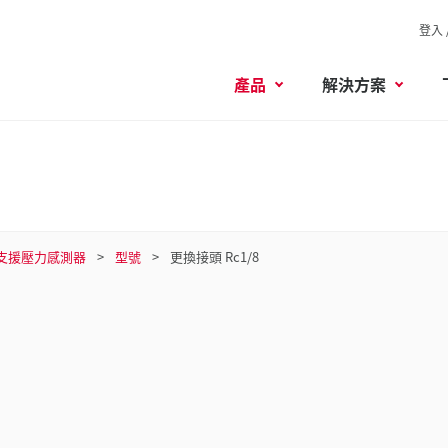
登入 
產品
解決方案
支援壓力感測器
型號
更換接頭 Rc1/8