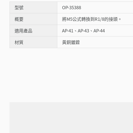
型號
OP-35388
概要
將M5公式轉換到R1/8的接頭。
適用產品
AP-41、AP-43、AP-44
材質
黃銅鍍鎳