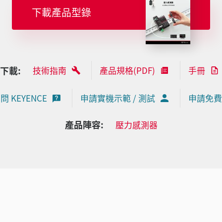
下載產品型錄
下載:
技術指南
產品規格(PDF)
手冊
問 KEYENCE
申請實機示範 / 測試
申請免費
產品陣容:
壓力感測器