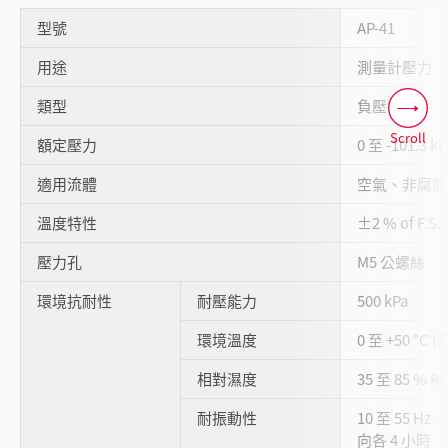
型號
AP-41
用途
測量計壓力
類型
負壓
Scroll
額定壓力
0 至 -101.3 kP
適用流體
空氣、非腐蝕
溫度特性
±2 % of F.S
壓力孔
M5 公螺絲
環境抗耐性
耐壓能力
500 kPa
環境溫度
0 至 +50 °C 
相對濕度
35 至 85 % 
耐振動性
10 至 55 Hz
向各 4 小時