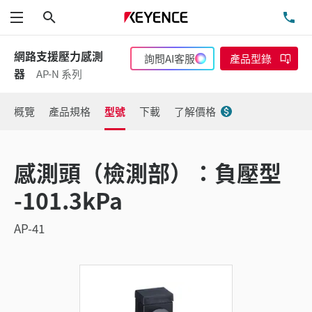
搜尋
洽
功能表
網路支援壓力感測
詢問AI客服
產品型錄
器
AP-N 系列
概覽
產品規格
型號
下載
了解價格
感測頭（檢測部）：負壓型
-101.3kPa
AP-41