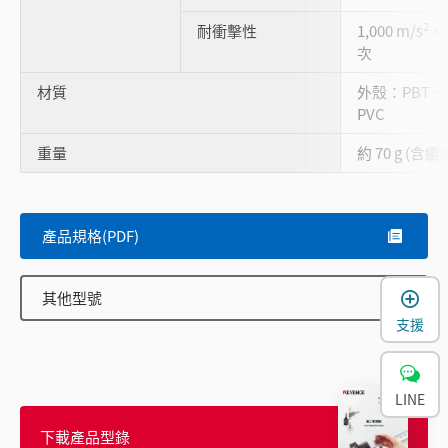
2
耐衝擊性
1,000 m/s
、X
次
材質
外殼：PBT、
PVC
重量
約 70 g (含纜
產品規格(PDF)
其他型號
支援
LINE
下載產品型錄