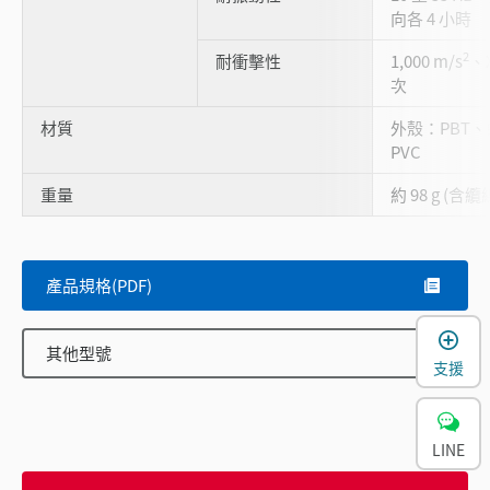
向各 4 小時
2
耐衝擊性
1,000 m/s
、X
次
材質
外殼：PBT、
PVC
重量
約 98 g (含纜
產品規格(PDF)
其他型號
支援
LINE