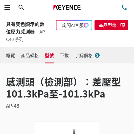
搜尋
洽
功能表
具有雙色顯示的數
詢問AI客服
產品型錄
位壓力感測器
AP-
C40 系列
概覽
產品規格
型號
下載
了解價格
感測頭（檢測部）：差壓型
101.3kPa至-101.3kPa
AP-48