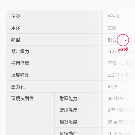
型號
AP-48
用途
差壓
類型
複合壓力
Scroll
額定壓力
-101.3 至 +101
適用流體
空氣、非腐蝕
溫度特性
±2 % of F.S
壓力孔
R1/8
環境抗耐性
耐壓能力
500 kPa
環境溫度
0 至 +50 °C 
相對濕度
35 至 85 % 
耐振動性
10 至 55 Hz