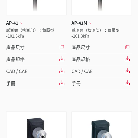
AP-41
AP-41M
感測頭（檢測部）：負壓型
感測頭（檢測部）：負壓型
-101.3kPa
-101.3kPa
產品尺寸
產品尺寸
產品規格
產品規格
CAD / CAE
CAD / CAE
手冊
手冊