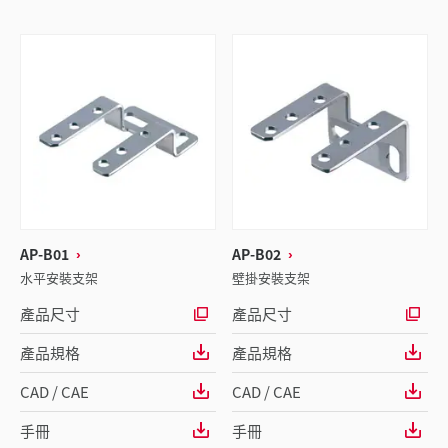
AP-B01
AP-B02
水平安裝支架
壁掛安裝支架
產品尺寸
產品尺寸
產品規格
產品規格
CAD / CAE
CAD / CAE
手冊
手冊