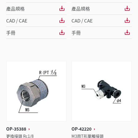
產品規格
產品規格
CAD / CAE
CAD / CAE
手冊
手冊
OP-35388
OP-42220
更換接頭 Rc1/8
M3用T形單觸接頭