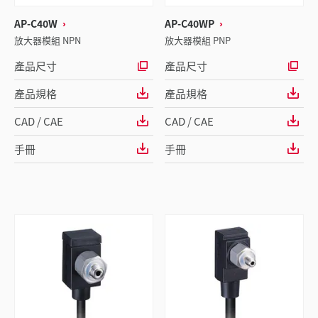
AP-C40W
AP-C40WP
放大器模組 NPN
放大器模組 PNP
產品尺寸
產品尺寸
產品規格
產品規格
CAD / CAE
CAD / CAE
手冊
手冊