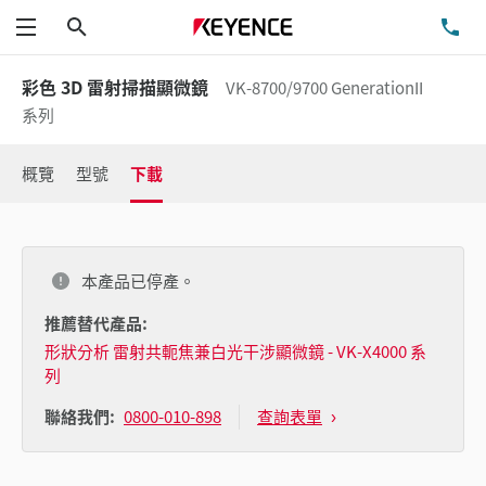
搜尋
洽
功能表
彩色 3D 雷射掃描顯微鏡
VK-8700/9700 GenerationII
系列
概覽
型號
下載
本產品已停產。
推薦替代產品:
形狀分析 雷射共軛焦兼白光干涉顯微鏡 - VK-X4000 系
列
0800-010-898
查詢表單
聯絡我們: