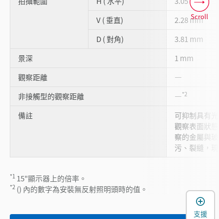
拍攝範圍
H ( 水平)
3.05 mm
Scroll
V ( 垂直)
2.28 mm
D ( 對角)
3.81 mm
景深
1 mm
觀察距離
―
*2
非接觸型的觀察距離
―
備註
可抑制具有光
觀察表面狀態
察的金屬與玻
污、裂縫，現
*1
15"顯示器上的倍率。
*2
() 內的數字為安裝無反射照明頭時的值。
支援