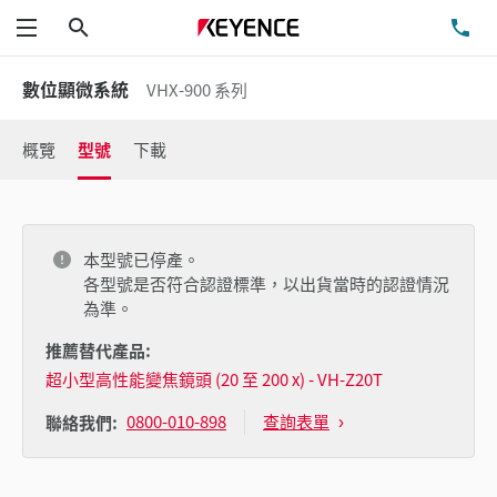
搜尋
洽
功能表
數位顯微系統
VHX-900 系列
概覽
型號
下載
本型號已停產。
各型號是否符合認證標準，以出貨當時的認證情況
為準。
推薦替代產品:
超小型高性能變焦鏡頭 (20 至 200 x) - VH-Z20T
0800-010-898
查詢表單
聯絡我們: