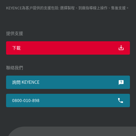
KEYENCE為客戸提供的支援包括: 選擇製程、到廠指導線上操作、售後支援。
提供支援
下載
聯絡我們
詢問 KEYENCE
0800-010-898