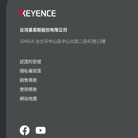
台灣基恩斯股份有限公司
104016 台北市中山區中山北路二段42號12樓
認證的型號
隱私權政策
銷售條款
使用條款
網站地圖