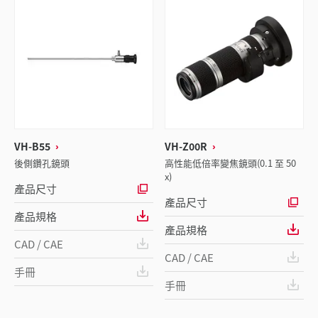
VH-B55
VH-Z00R
後側鑽孔鏡頭
高性能低倍率變焦鏡頭(0.1 至 50
x)
產品尺寸
產品尺寸
產品規格
產品規格
CAD / CAE
CAD / CAE
手冊
手冊