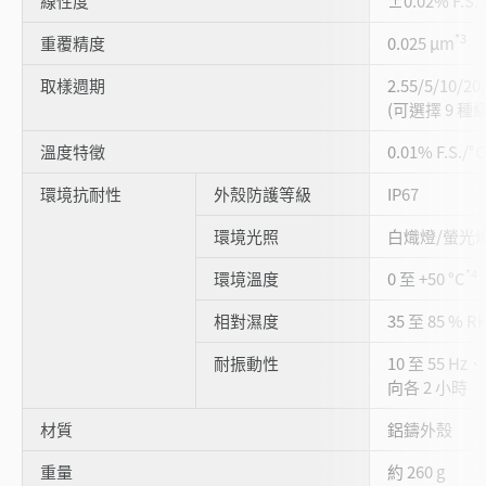
線性度
±0.02% F.S. 
*3
重覆精度
0.025 µm
取樣週期
2.55/5/10/20
(可選擇 9 種
溫度特徵
0.01% F.S./°
環境抗耐性
外殼防護等級
IP67
環境光照
白熾燈/螢光燈：最
*4
環境溫度
0 至 +50 °C
相對濕度
35 至 85 % 
耐振動性
10 至 55 Hz
向各 2 小時
材質
鋁鑄外殼
重量
約 260 g