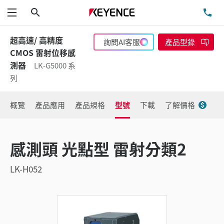
搜尋
洽
功能表
超高速/ 高精度
詢問AI客服
產品型錄
CMOS 雷射位移感
測器
LK-G5000 系
列
概覽
產品應用
產品規格
型號
下載
了解價格
感測頭 光點型 雷射分類2
LK-H052