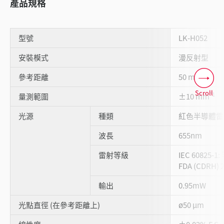
產品規格
型號
LK-H052
安裝模式
漫反射型
參考距離
50 mm
Scroll
*1
量測範圍
±10 mm
光源
種類
紅色半導體雷
波長
655nm
雷射等級
IEC 60825-1:
FDA (CDRH) 2
輸出
0.95mW
光點直徑 (在參考距離上)
ø50 µm