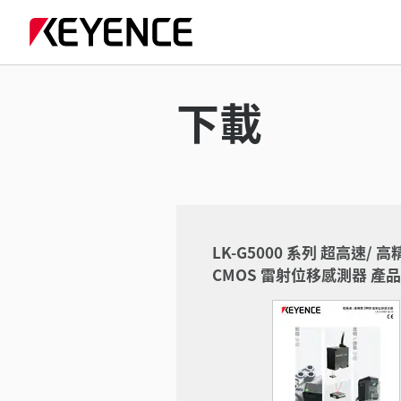
下載
LK-G5000 系列 超高速/ 高
CMOS 雷射位移感測器 產