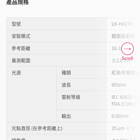
產品規格
型號
LK-H027K
安裝模式
鏡面反射型
參考距離
16.1mm
Scroll
*1
量測範圍
±2.8 mm
光源
種類
紅色半導體雷
波長
655nm
雷射等級
IEC 60825-1:
FDA (CDRH) 2
輸出
0.95mW
光點直徑 (在參考距離上)
25 µm × 1，