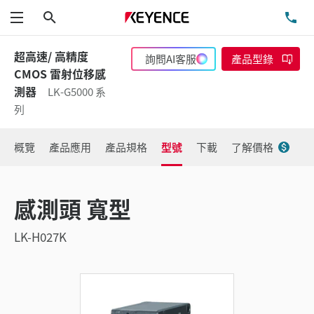
搜尋
洽
功能表
超高速/ 高精度
詢問AI客服
產品型錄
CMOS 雷射位移感
測器
LK-G5000 系
列
概覽
產品應用
產品規格
型號
下載
了解價格
感測頭 寬型
LK-H027K