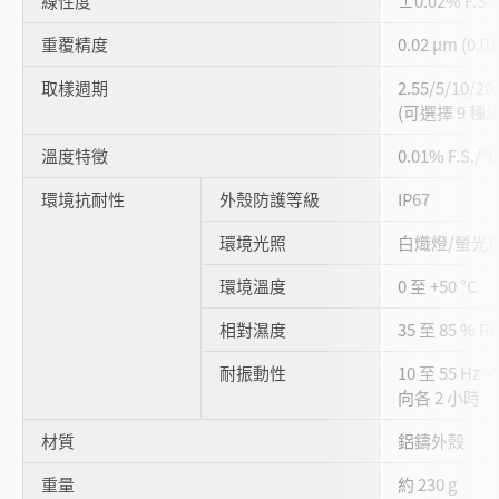
線性度
±0.02% F.S. 
重覆精度
0.02 µm (0.0
取樣週期
2.55/5/10/20
(可選擇 9 種
溫度特徵
0.01% F.S./°C
環境抗耐性
外殼防護等級
IP67
環境光照
白熾燈/螢光燈：最
環境溫度
0 至 +50 °C
相對濕度
35 至 85 % 
耐振動性
10 至 55 Hz
向各 2 小時
材質
鋁鑄外殼
重量
約 230 g