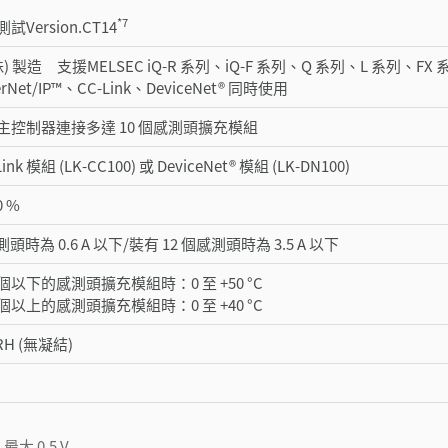
*7
Version.CT14
) 製造 支援MELSEC iQ-R 系列、iQ-F 系列、Q 系列、L 系列、FX 
rNet/IP™、CC-Link、DeviceNet® 同時使用
主控制器連接多達 10 個感測頭擴充模組
nk 模組 (LK-CC100) 或 DeviceNet® 模組 (LK-DN100)
0 %
測頭時為 0.6 A 以下/裝有 12 個感測頭時為 3.5 A 以下
以下的感測頭擴充模組時：0 至 +50 °C
以上的感測頭擴充模組時：0 至 +40 °C
 RH (無凝結)
大 0.5 V