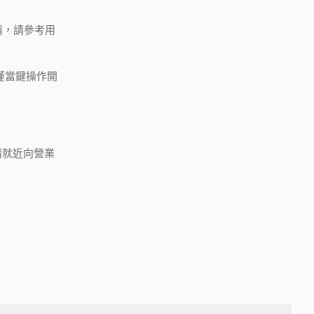
情，請參考用
僅當鍵操作開
、 請就近向營業