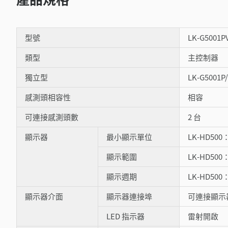
型號
LK-G5001P
類型
主控制器
獨立型
LK-G5001P
感測頭相容性
相容
可連接感測頭數
2 台
顯示器
最小顯示單位
LK-HD500：
顯示範圍
LK-HD500
顯示週期
LK-HD500
顯示器介面
顯示器連接埠
可連接顯示器模
LED 指示器
雷射開啟