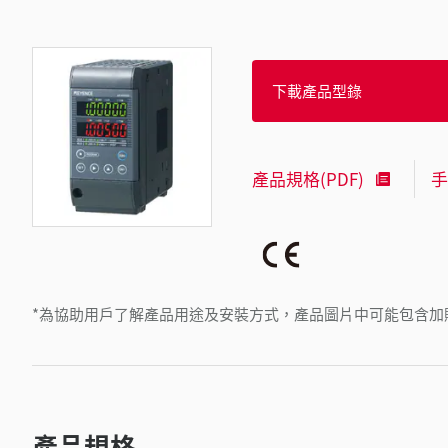
下載產品型錄
產品規格(PDF)
手
*為協助用戶了解產品用途及安裝方式，產品圖片中可能包含加
產品規格