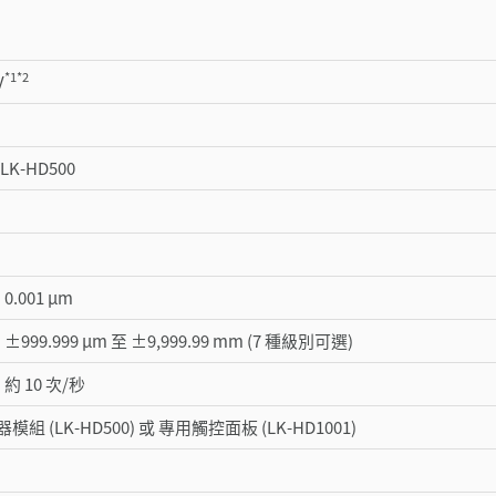
*1
*2
V
/LK-HD500
0.001 µm
：±999.999 µm 至 ±9,999.99 mm (7 種級別可選)
：約 10 次/秒
組 (LK-HD500) 或 專用觸控面板 (LK-HD1001)