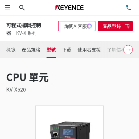
搜尋
洽
功能表
可程式邏輯控制
詢問AI客服
產品型錄
器
KV-X 系列
概覽
產品規格
型號
下載
使用者支援
了解價格
CPU 單元
KV-X520