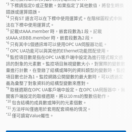
*3
下標請指定0 或正整數。如果指定了其他數值，將發生轉換
錯誤或運算錯誤。
*4
只有ST 語言可以在下標中使用運算式。在階梯圖程式中無
法在下標中使用運算式。
*5
記載stAAA.member 時，嵌套段數為1 段。記載
stAAA.stBBB.member 時，嵌套段數為2 段。
*6
只有其中1個通訊埠可以使用OPC UA伺服器功能。
*7
OPC UA功能可以與其他的Ethernet功能搭配使用。
*8
監控項目數是指在OPC UA客戶端中設定為進行隱式報文通
訊的對象的元素數。監控項目無視變數大小，對實際的變數數
量進行計數，在登錄了結構或陣列的資料類型的變數時，監控
項目數也計為1。監控網路公開變數的最大數時，可以透過定
義為彙整了對象資料的結構型變數來應對。
*9
取樣週期在OPC UA客戶端中設定。在OPC UA伺服器中，無
關客戶端設定的取樣週期，將以10 ms的整數倍動作。
*10
包含結構的成員數或陣列的元素個數。
*11
方法呼叫僅適用於套用配套規格的情況。
*12
僅可讀寫Value屬性。