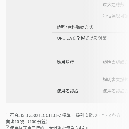
最大連線數
每個連線可讀
傳輸/資料編碼方式
OPC UA安全模式以及對策
應用認證
證明書認證方
證明書支援規
使用者認證
使用者認證方
*1
符合JIS B 3502 IEC61131-2 標準、 掃引次數: X、Y、Z 各方
向均10 次 （100 分鐘）
*2
使用擴充單元時的最大消耗電流為 3.4 A。