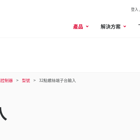
登入 
產品
解決方案
輯控制器
型號
32點螺絲端子台輸入
入