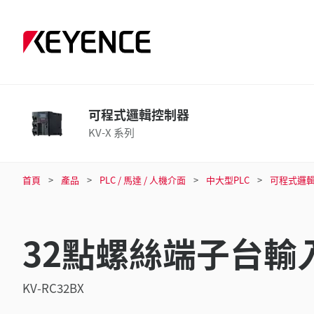
可程式邏輯控制器
KV-X 系列
首頁
產品
PLC / 馬達 / 人機介面
中大型PLC
可程式邏
32點螺絲端子台輸
KV-RC32BX