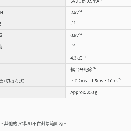
5VDC 約0.9mA
*4
N)
2.5V
*4
流
-
*4
壓
0.8V
*4
流
-
*4
4.3kΩ
*4
耦合器絕緣
*4
 (切換方式)
・0.2ms・1.5ms・10ms
Approx. 250 g
R”。其他的I/O模組不在對象範圍內。