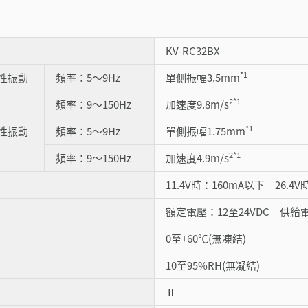
KV-RC32BX
*1
性振動
頻率：5～9Hz
單側振幅3.5mm
2
*1
頻率：9～150Hz
加速度9.8m/s
*1
性振動
頻率：5～9Hz
單側振幅1.75mm
2
*1
頻率：9～150Hz
加速度4.9m/s
11.4V時：160mA以下 26.4
額定電壓：12至24VDC 供給電壓
0至+60℃(無凍結)
10至95%RH(無凝結)
Ⅱ