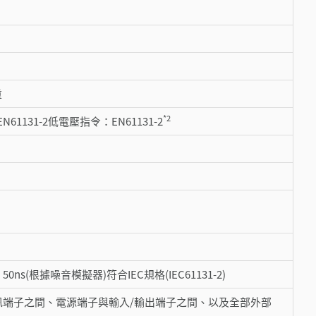
重
*2
 ：EN61131-2低電壓指令：EN61131-2
50ns(根據噪音模擬器)符合IEC規格(IEC61131-2)
子與通訊端子之間、電源端子與輸入/輸出端子之間、以及全部外部