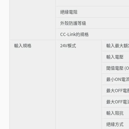
絕緣電阻
外殼防護等級
CC-Link的規格
輸入規格
24V模式
輸入最大額
輸入電壓
閾值電壓 (O
最小ON電
最大OFF電
最大OFF電
輸入阻抗
絕緣方式