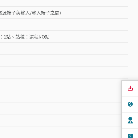
下，電源端子與輸入/輸入端子之間)
數：1站、站種：遠程I/O站