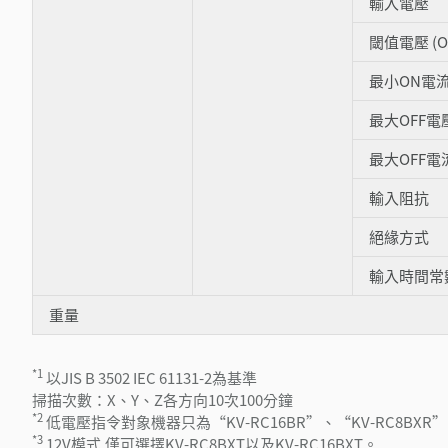
輸入電壓
閾值電壓 (O
最小ON電
最大OFF電
最大OFF電
輸入阻抗
絕緣方式
輸入時間常數
重量
*1
以JIS B 3502 IEC 61131-2為基準
掃描次數：X、Y、Z各方向10次100分鐘
*2
低電壓指令對象機器只為“KV-RC16BR”、“KV-RC8BX
*3
12V模式,僅可選擇KV-RC8BXT以及KV-RC16BXT。