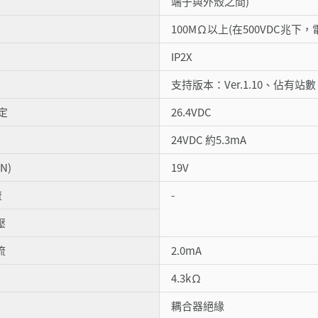
端子與外殼之間)
100MΩ以上(在500VDC兆
IP2X
支持版本：Ver.1.10、佔有站
定
26.4VDC
24VDC 約5.3mA
N)
19V
流
-
壓
流
2.0mA
4.3kΩ
耦合器絕緣