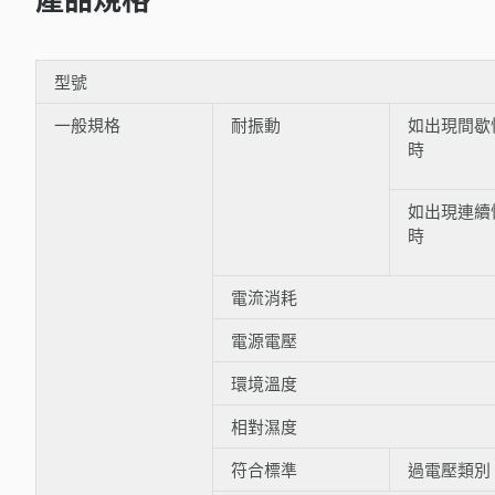
型號
一般規格
耐振動
如出現間歇
時
如出現連續
時
電流消耗
電源電壓
環境溫度
相對濕度
符合標準
過電壓類別