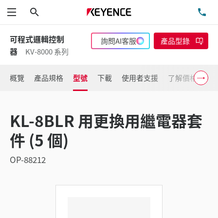
搜尋
洽
功能表
可程式邏輯控制
詢問AI客服
產品型錄
器
KV-8000 系列
概覽
產品規格
型號
下載
使用者支援
了解價格
KL-8BLR 用更換用繼電器套
件 (5 個)
OP-88212