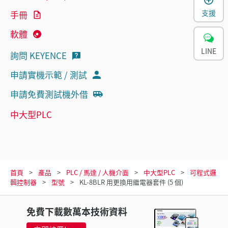
支援
手冊
軟體
LINE
詢問 KEYENCE
申請實機示範 / 測試
申請免費測試機外借
中大型PLC
首頁
產品
PLC / 馬達 / 人機介面
中大型PLC
可程式邏
輯控制器
型號
KL-8BLR 用更換用繼電器套件 (5 個)
免費下載數萬本技術資料