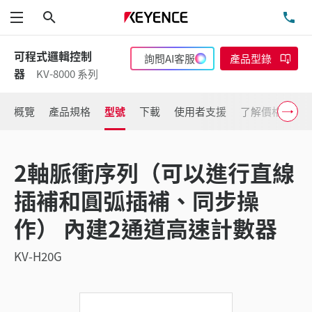
搜尋
洽
功能表
可程式邏輯控制
詢問AI客服
產品型錄
器
KV-8000 系列
概覽
產品規格
型號
下載
使用者支援
了解價格
2軸脈衝序列（可以進行直線
插補和圓弧插補、同步操
作） 內建2通道高速計數器
KV-H20G