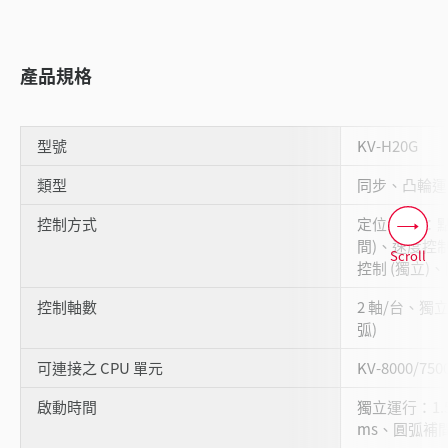
產品規格
型號
KV-H20G
類型
同步、凸輪運
控制方式
定位 (PTP：
間)、速度控制
Scroll
控制 (獨立)
控制軸數
2 軸/台、獨立
弧)
可連接之 CPU 單元
KV-8000/750
啟動時間
獨立運行：1.
ms、圓弧補間