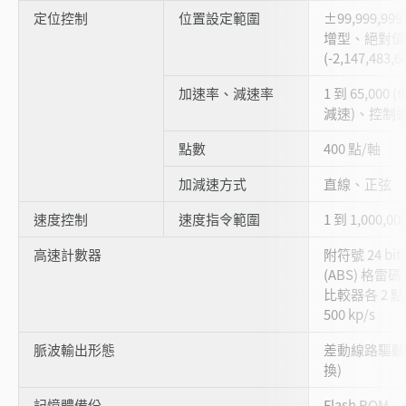
定位控制
位置設定範圍
±99,999,99
增型、絕對值
(-2,147,483,6
加速率、減速率
1 到 65,00
減速)、控制週期
點數
400 點/軸
加減速方式
直線、正弦
速度控制
速度指令範圍
1 到 1,000,000
高速計數器
附符號 24 bit 2
(ABS) 格
比較器各 2 點
500 kp/s
脈波輸出形態
差動線路驅動器
換)
記憶體備份
Flash ROM