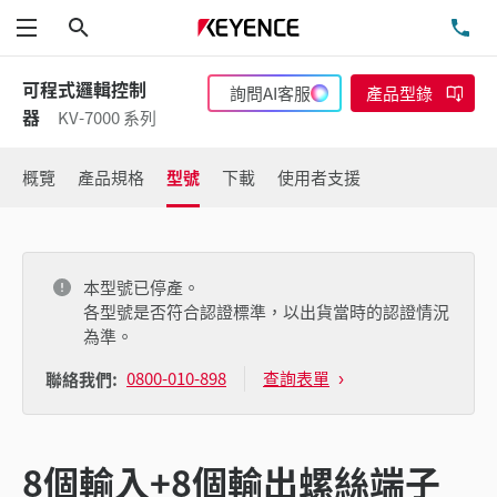
搜尋
洽
功能表
可程式邏輯控制
詢問AI客服
產品型錄
器
KV-7000 系列
概覽
產品規格
型號
下載
使用者支援
本型號已停產。
各型號是否符合認證標準，以出貨當時的認證情況
為準。
0800-010-898
查詢表單
聯絡我們:
8個輸入+8個輸出螺絲端子