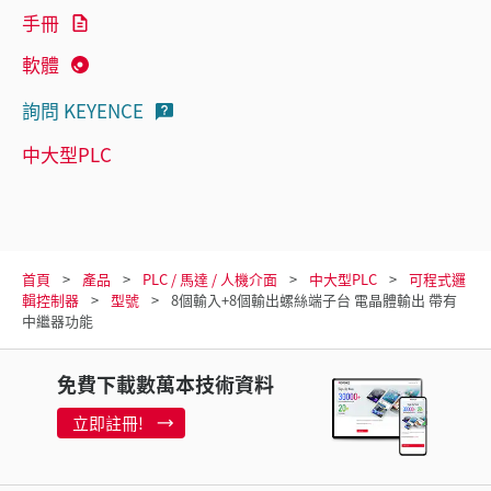
手冊
軟體
詢問 KEYENCE
中大型PLC
首頁
產品
PLC / 馬達 / 人機介面
中大型PLC
可程式邏
輯控制器
型號
8個輸入+8個輸出螺絲端子台 電晶體輸出 帶有
中繼器功能
免費下載數萬本技術資料
立即註冊!