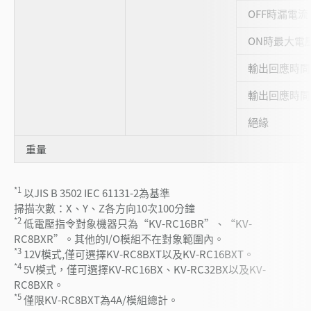
OFF時漏電流
ON時最大電
輸出回應時間(
輸出回應時間(
絕緣
重量
*1
以JIS B 3502 IEC 61131-2為基準
掃描次數：X、Y、Z各方向10次100分鐘
*2
低電壓指令對象機器只為“KV-RC16BR”、“KV-
RC8BXR”。其他的I/O模組不在對象範圍內。
*3
12V模式,僅可選擇KV-RC8BXT以及KV-RC16BXT。
*4
5V模式，僅可選擇KV-RC16BX、KV-RC32BX以及KV-
RC8BXR。
*5
僅限KV-RC8BXT為4A/模組總計。