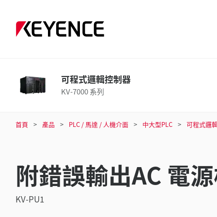
可程式邏輯控制器
KV-7000 系列
首頁
產品
PLC / 馬達 / 人機介面
中大型PLC
可程式邏
附錯誤輸出AC 電
KV-PU1