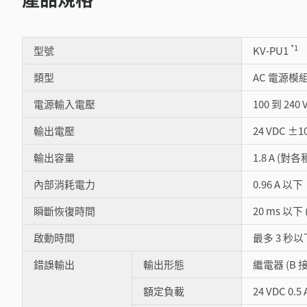
*1
型號
KV-PU1
類型
AC 電源模
電源輸入電壓
100 到 240 
輸出電壓
24 VDC ±1
輸出容量
1.8 A 
內部消耗電力
0.96 A 以下
瞬斷恢復時間
20 ms 以
啟動時間
最多 3 秒以
錯誤輸出
輸出形態
繼電器 (B 
額定負載
24 VDC 0.5 