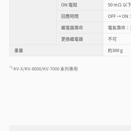
ON 電阻
50 mΩ 以
回應時間
OFF → ON
繼電器壽命
電氣壽命：10
更換繼電器
不可
重量
約300 g
*1
KV-X/KV-8000/KV-7000 系列專用