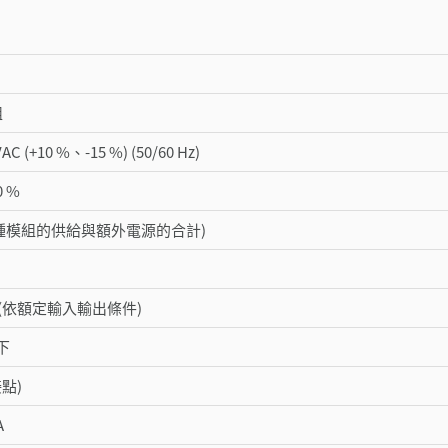
組
VAC (+10 %、-15 %) (50/60 Hz)
0 %
(對各種模組的供給與額外電源的合計)
下 (依額定輸入輸出條件)
下
接點)
A