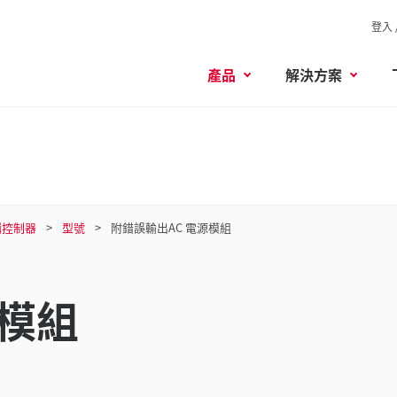
登入 
產品
解決方案
輯控制器
型號
附錯誤輸出AC 電源模組
源模組