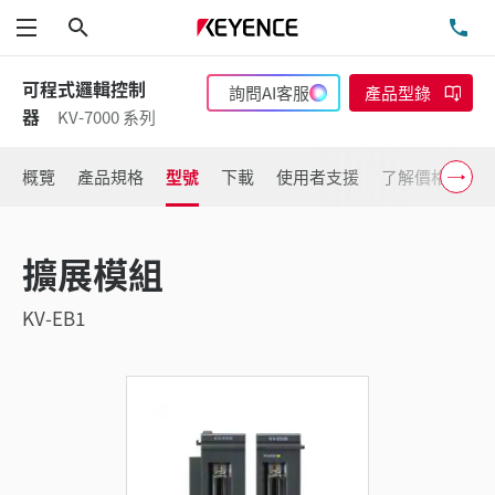
搜尋
洽
功能表
可程式邏輯控制
詢問AI客服
產品型錄
器
KV-7000 系列
概覽
產品規格
型號
下載
使用者支援
了解價格
擴展模組
KV-EB1