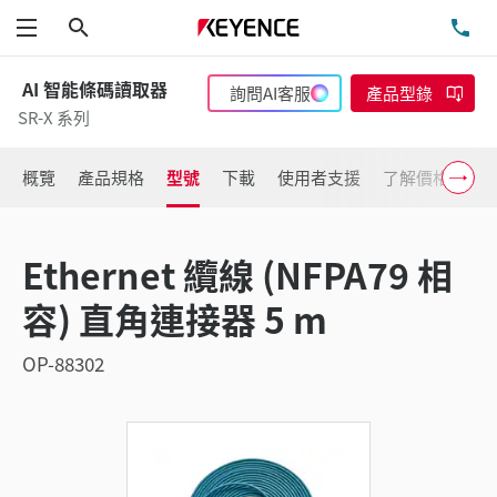
搜尋
洽
功能表
AI 智能條碼讀取器
詢問AI客服
產品型錄
SR-X 系列
概覽
產品規格
型號
下載
使用者支援
了解價格
Ethernet 纜線 (NFPA79 相
容) 直角連接器 5 m
OP-88302