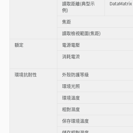
讀取距離(典型示
DataMatrix
例)
焦距
讀取檢視範圍(焦距)
額定
電源電壓
消耗電流
環境抗耐性
外殼防護等級
環境光照
環境溫度
相對濕度
保存環境溫度
儲存相對濕度