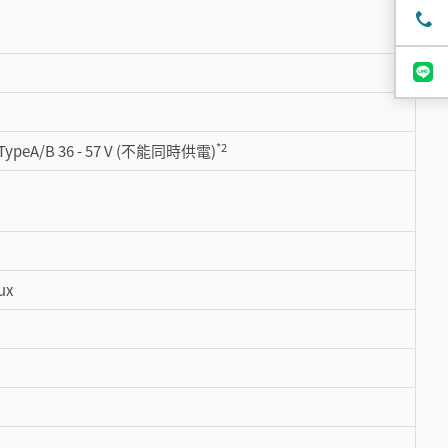
*2
peA/B 36 - 57 V (不能同時供電)
ux