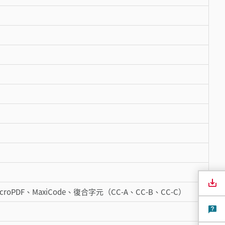
MicroPDF、MaxiCode、復合字元（CC-A、CC-B、CC-C）