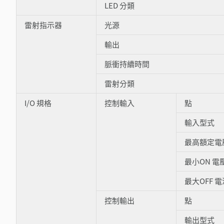
LED 分類
雷射指示器
光源
輸出
脈衝持續時間
雷射分類
I/O 規格
控制輸入
點
輸入型式
最高額定電
最小ON 電
最大OFF 電
控制輸出
點
輸出型式