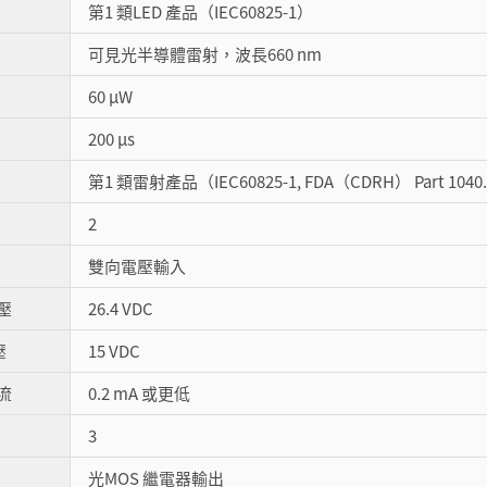
第1 類LED 產品（IEC60825-1）
可見光半導體雷射，波長660 nm
60 µW
200 µs
第1 類雷射產品（IEC60825-1, FDA（CDRH） Part 1040.
2
雙向電壓輸入
壓
26.4 VDC
壓
15 VDC
流
0.2 mA 或更低
3
光MOS 繼電器輸出