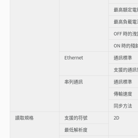
最高額定電
最高負載電
OFF 時的
ON 時的殘
Ethernet
通訊標準
支援的通訊
串列通訊
通訊標準
傳輸速度
同步方法
讀取規格
支援的符號
2D
最低解析度