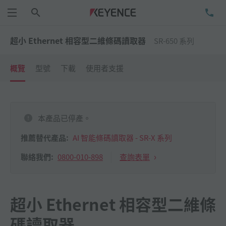
搜尋
洽
功能表
超小 Ethernet 相容型二維條碼讀取器
SR-650 系列
概覽
型號
下載
使用者支援
本產品已停產。
推薦替代產品:
AI 智能條碼讀取器 - SR-X 系列
0800-010-898
查詢表單
聯絡我們:
超小 Ethernet 相容型二維條
碼讀取器