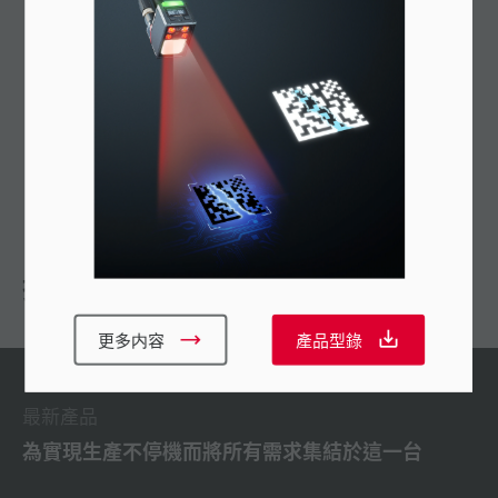
最大讀取範圍：305 mm 長距離
與Ethernet 相容: EtherNet/IP®+PoE
四種型號滿足各種應用
Auto ID Network Navigator
推薦
更多内容
產品型錄
最新產品
為實現生產不停機而將所有需求集結於這一台