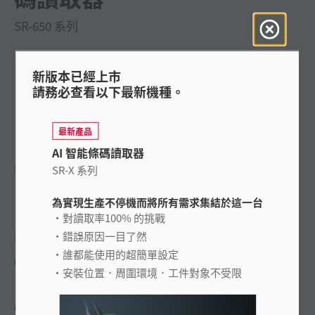
SR-650 系列
新版本已經上市
請務必查看以下最新機種。
最新產品
AI 智能條碼讀取器
新型二維條碼讀取器帶來更多的可能
SR-X 系列
為實現生產不停機而將所有需求集結於這一台
對讀取率100% 的挑戰
詢問 KEYENCE
錯誤原因一目了然
誰都能使用的超簡單設定
0800-010-898
安裝位置．周圍環境．工件對象不受限
產品特性