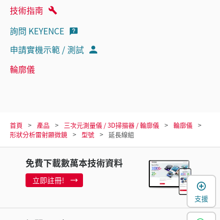
技術指南
詢問 KEYENCE
申請實機示範 / 測試
輪廓儀
首頁
產品
三次元測量儀 / 3D掃描器 / 輪廓儀
輪廓儀
形狀分析雷射顯微鏡
型號
延長線組
免費下載數萬本技術資料
立即註冊!
支援