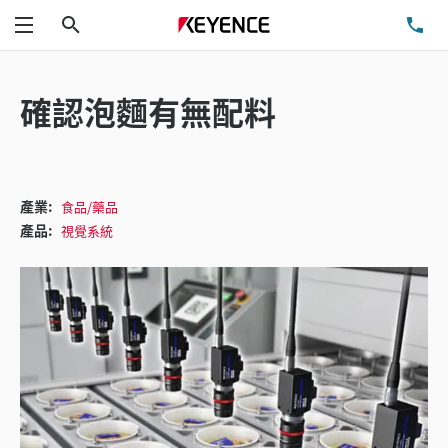
搜尋
洽
功能表
確認泡麵有無配料
產業:
食品/藥品
產品:
視覺系統