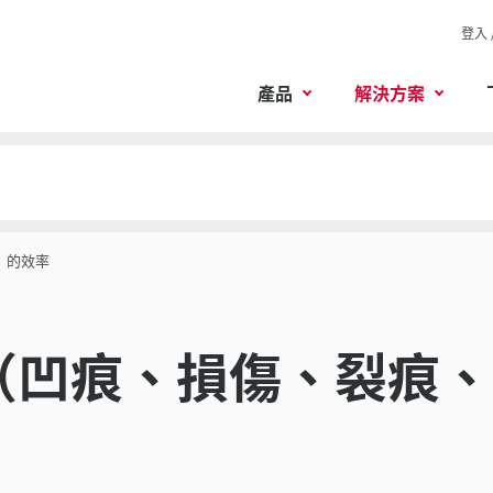
登入 
產品
解決方案
）的效率
（凹痕、損傷、裂痕、