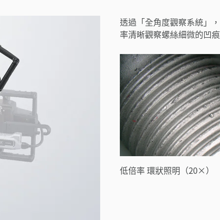
透過「全角度觀察系統」，
率清晰觀察螺絲細微的凹痕
低倍率 環狀照明（20×）