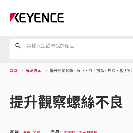
首頁
解決方案
提升觀察螺絲不良（凹痕、損傷、裂痕、起伏等
提升觀察螺絲不良
產業:
產品:
,
汽車
金屬
顯微鏡 / 表面測量儀