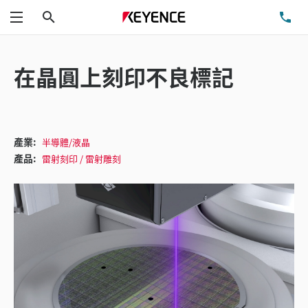
搜尋
洽
功能表
在晶圓上刻印不良標記
產業:
半導體/液晶
產品:
雷射刻印 / 雷射雕刻