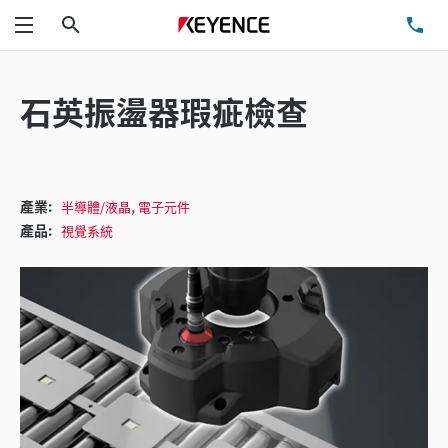
搜尋
洽
功能表
石英振盪器瑕疵檢查
,
產業:
半導體/液晶
電子元件
產品:
視覺系統